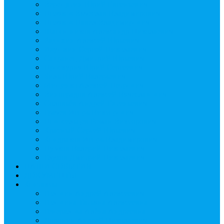
Верещагин Юрий Евгеньевич
Поляков Вячеслав Владимирович
Поляков Павел Владимирович
Шапошников Александр Николаевич
Радюхин Алексей Юрьевич
Ивушкин Сергей Николаевич
Савранец Дмитрий Юрьевич
Проскурня Юрий Сергеевич
Биль Юрий Валерьевич
Мищенко Алексей Петрович
Виноградов Алексей Вячеславович
Соловьёв Андрей Евгеньевич
Грачев Игорь Викторович
Новосельцев Роман Викторович
Красный Сергей Юрьевич
Кондраков Игорь Владимирович
Пучков Валерий Николаевич
Глухов Дмитрий Николаевич
НАШИ СОБЫТИЯ
ДОКУМЕНТЫ
Контакты
Головин Андрей Алексеевич
Головина Татьяна Алексеевна
Генералова Алёна Андреевна
Доронин Андрей Николаевич