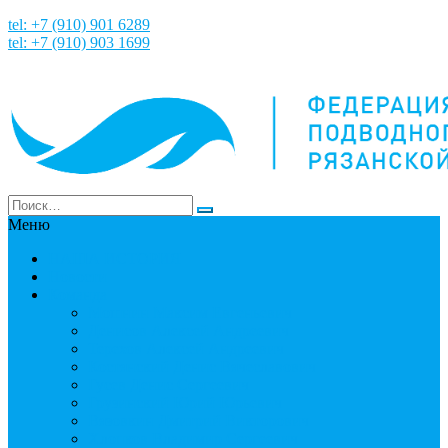
tel: +7 (910) 901 6289
tel: +7 (910) 903 1699
Меню
НАША ИСТОРИЯ
Новости
Команда
Мошнин Максим Евгеньевич
Денисов Алексей Андреевич
Терехов Алексей Андреевич
Костянский Денис Вячеславович
Гусев Денис Сергеевич
Грузинский Юрий Юрьевич
Вязовкин Дмитрий Викторович
Хлопков Владимир Сергеевич