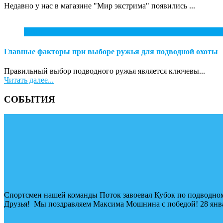
Недавно у нас в магазине "Мир экстрима" появились ...
7
Апр
Главные факторы при выборе ружья для подводной охоты
Правильный выбор подводного ружья является ключевы...
Читать далее...
СОБЫТИЯ
Спортсмен нашей команды Поток завоевал Кубок по подводном
Друзья! Мы поздравляем Максима Мошнина с победой! 28 январ