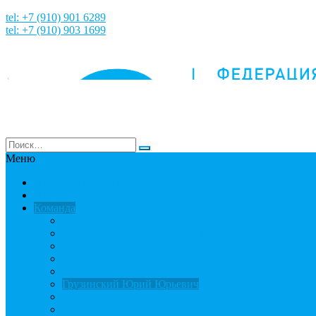
tel: +7 (910) 901 6289
tel: +7 (910) 903 1699
Меню
НАША ИСТОРИЯ
Новости
Команда
Мошнин Максим Евгеньевич
Денисов Алексей Андреевич
Терехов Алексей Андреевич
Костянский Денис Вячеславович
Гусев Денис Сергеевич
Грузинский Юрий Юрьевич
Вязовкин Дмитрий Викторович
Хлопков Владимир Сергеевич