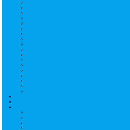
Верещагин Юрий Евгеньевич
Поляков Вячеслав Владимирович
Поляков Павел Владимирович
Шапошников Александр Николаевич
Радюхин Алексей Юрьевич
Ивушкин Сергей Николаевич
Савранец Дмитрий Юрьевич
Проскурня Юрий Сергеевич
Биль Юрий Валерьевич
Мищенко Алексей Петрович
Виноградов Алексей Вячеславович
Соловьёв Андрей Евгеньевич
Грачев Игорь Викторович
Новосельцев Роман Викторович
Красный Сергей Юрьевич
Кондраков Игорь Владимирович
Пучков Валерий Николаевич
Глухов Дмитрий Николаевич
НАШИ СОБЫТИЯ
ДОКУМЕНТЫ
Контакты
Головин Андрей Алексеевич
Головина Татьяна Алексеевна
Генералова Алёна Андреевна
Доронин Андрей Николаевич