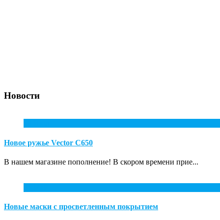
Новости
10
Июл
Новое ружье Vector С650
В нашем магазине пополнение! В скором времени прие...
31
Май
Новые маски с просветленным покрытием