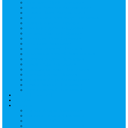
Верещагин Юрий Евгеньевич
Поляков Вячеслав Владимирович
Поляков Павел Владимирович
Шапошников Александр Николаевич
Радюхин Алексей Юрьевич
Ивушкин Сергей Николаевич
Савранец Дмитрий Юрьевич
Проскурня Юрий Сергеевич
Биль Юрий Валерьевич
Мищенко Алексей Петрович
Виноградов Алексей Вячеславович
Соловьёв Андрей Евгеньевич
Грачев Игорь Викторович
Новосельцев Роман Викторович
Красный Сергей Юрьевич
Кондраков Игорь Владимирович
Пучков Валерий Николаевич
Глухов Дмитрий Николаевич
НАШИ СОБЫТИЯ
ДОКУМЕНТЫ
Контакты
Головин Андрей Алексеевич
Головина Татьяна Алексеевна
Генералова Алёна Андреевна
Доронин Андрей Николаевич