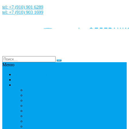
tel: +7 (910) 901 6289
tel: +7 (910) 903 1699
Меню
НАША ИСТОРИЯ
Новости
Команда
Мошнин Максим Евгеньевич
Денисов Алексей Андреевич
Терехов Алексей Андреевич
Костянский Денис Вячеславович
Гусев Денис Сергеевич
Грузинский Юрий Юрьевич
Вязовкин Дмитрий Викторович
Хлопков Владимир Сергеевич