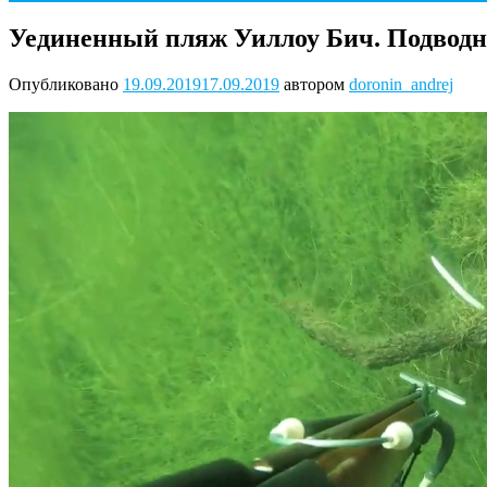
Уединенный пляж Уиллоу Бич. Подводна
Опубликовано
19.09.2019
17.09.2019
автором
doronin_andrej