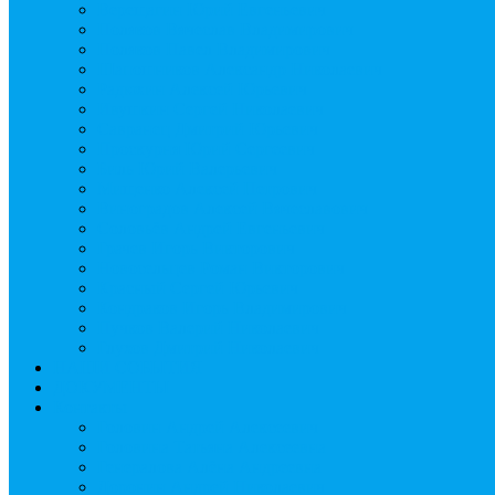
Верещагин Юрий Евгеньевич
Поляков Вячеслав Владимирович
Поляков Павел Владимирович
Шапошников Александр Николаевич
Радюхин Алексей Юрьевич
Ивушкин Сергей Николаевич
Савранец Дмитрий Юрьевич
Проскурня Юрий Сергеевич
Биль Юрий Валерьевич
Мищенко Алексей Петрович
Виноградов Алексей Вячеславович
Соловьёв Андрей Евгеньевич
Грачев Игорь Викторович
Новосельцев Роман Викторович
Красный Сергей Юрьевич
Кондраков Игорь Владимирович
Пучков Валерий Николаевич
Глухов Дмитрий Николаевич
НАШИ СОБЫТИЯ
ДОКУМЕНТЫ
Контакты
Головин Андрей Алексеевич
Головина Татьяна Алексеевна
Генералова Алёна Андреевна
Доронин Андрей Николаевич