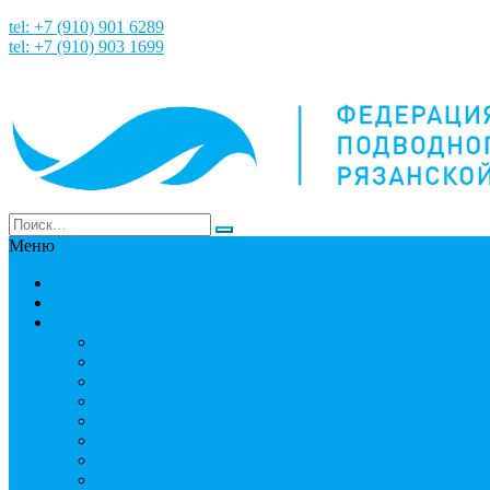
tel: +7 (910) 901 6289
tel: +7 (910) 903 1699
Меню
НАША ИСТОРИЯ
Новости
Команда
Мошнин Максим Евгеньевич
Денисов Алексей Андреевич
Терехов Алексей Андреевич
Костянский Денис Вячеславович
Гусев Денис Сергеевич
Грузинский Юрий Юрьевич
Вязовкин Дмитрий Викторович
Хлопков Владимир Сергеевич