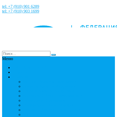
tel: +7 (910) 901 6289
tel: +7 (910) 903 1699
Меню
НАША ИСТОРИЯ
Новости
Команда
Мошнин Максим Евгеньевич
Денисов Алексей Андреевич
Терехов Алексей Андреевич
Костянский Денис Вячеславович
Гусев Денис Сергеевич
Грузинский Юрий Юрьевич
Вязовкин Дмитрий Викторович
Хлопков Владимир Сергеевич