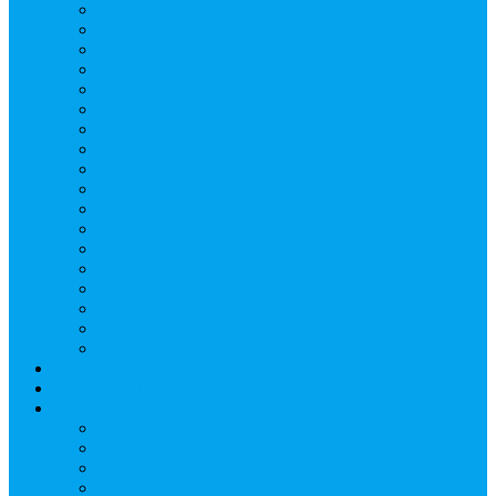
Верещагин Юрий Евгеньевич
Поляков Вячеслав Владимирович
Поляков Павел Владимирович
Шапошников Александр Николаевич
Радюхин Алексей Юрьевич
Ивушкин Сергей Николаевич
Савранец Дмитрий Юрьевич
Проскурня Юрий Сергеевич
Биль Юрий Валерьевич
Мищенко Алексей Петрович
Виноградов Алексей Вячеславович
Соловьёв Андрей Евгеньевич
Грачев Игорь Викторович
Новосельцев Роман Викторович
Красный Сергей Юрьевич
Кондраков Игорь Владимирович
Пучков Валерий Николаевич
Глухов Дмитрий Николаевич
НАШИ СОБЫТИЯ
ДОКУМЕНТЫ
Контакты
Головин Андрей Алексеевич
Головина Татьяна Алексеевна
Генералова Алёна Андреевна
Доронин Андрей Николаевич