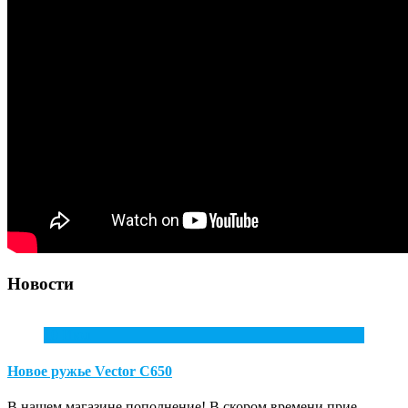
Новости
10
Июл
Новое ружье Vector С650
В нашем магазине пополнение! В скором времени прие...