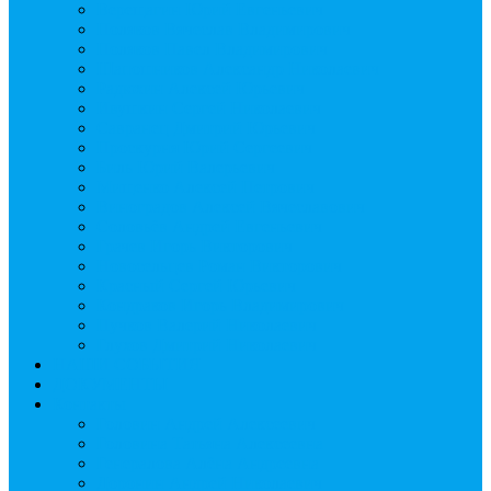
Верещагин Юрий Евгеньевич
Поляков Вячеслав Владимирович
Поляков Павел Владимирович
Шапошников Александр Николаевич
Радюхин Алексей Юрьевич
Ивушкин Сергей Николаевич
Савранец Дмитрий Юрьевич
Проскурня Юрий Сергеевич
Биль Юрий Валерьевич
Мищенко Алексей Петрович
Виноградов Алексей Вячеславович
Соловьёв Андрей Евгеньевич
Грачев Игорь Викторович
Новосельцев Роман Викторович
Красный Сергей Юрьевич
Кондраков Игорь Владимирович
Пучков Валерий Николаевич
Глухов Дмитрий Николаевич
НАШИ СОБЫТИЯ
ДОКУМЕНТЫ
Контакты
Головин Андрей Алексеевич
Головина Татьяна Алексеевна
Генералова Алёна Андреевна
Доронин Андрей Николаевич