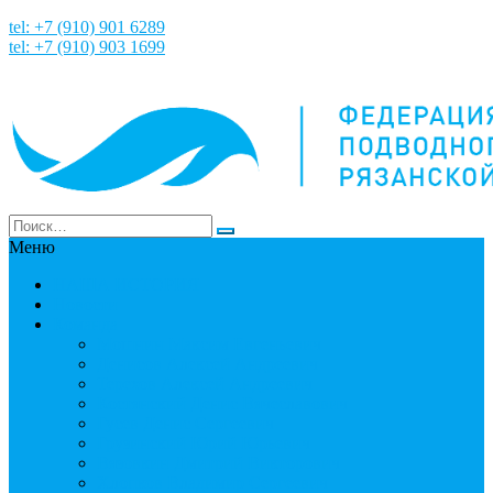
tel: +7 (910) 901 6289
tel: +7 (910) 903 1699
Меню
НАША ИСТОРИЯ
Новости
Команда
Мошнин Максим Евгеньевич
Денисов Алексей Андреевич
Терехов Алексей Андреевич
Костянский Денис Вячеславович
Гусев Денис Сергеевич
Грузинский Юрий Юрьевич
Вязовкин Дмитрий Викторович
Хлопков Владимир Сергеевич