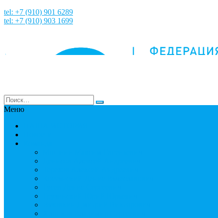
tel: +7 (910) 901 6289
tel: +7 (910) 903 1699
Меню
НАША ИСТОРИЯ
Новости
Команда
Мошнин Максим Евгеньевич
Денисов Алексей Андреевич
Терехов Алексей Андреевич
Костянский Денис Вячеславович
Гусев Денис Сергеевич
Грузинский Юрий Юрьевич
Вязовкин Дмитрий Викторович
Хлопков Владимир Сергеевич