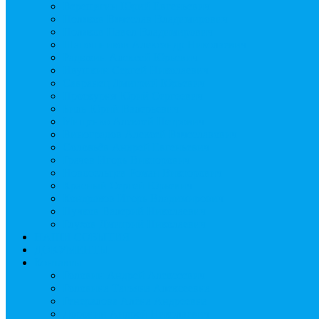
Верещагин Юрий Евгеньевич
Поляков Вячеслав Владимирович
Поляков Павел Владимирович
Шапошников Александр Николаевич
Радюхин Алексей Юрьевич
Ивушкин Сергей Николаевич
Савранец Дмитрий Юрьевич
Проскурня Юрий Сергеевич
Биль Юрий Валерьевич
Мищенко Алексей Петрович
Виноградов Алексей Вячеславович
Соловьёв Андрей Евгеньевич
Грачев Игорь Викторович
Новосельцев Роман Викторович
Красный Сергей Юрьевич
Кондраков Игорь Владимирович
Пучков Валерий Николаевич
Глухов Дмитрий Николаевич
НАШИ СОБЫТИЯ
ДОКУМЕНТЫ
Контакты
Головин Андрей Алексеевич
Головина Татьяна Алексеевна
Генералова Алёна Андреевна
Доронин Андрей Николаевич