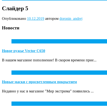
Слайдер 5
Опубликовано
10.12.2019
автором
doronin_andrej
Новости
10
Июл
Новое ружье Vector С650
В нашем магазине пополнение! В скором времени прие...
31
Май
Новые маски с просветленным покрытием
Недавно у нас в магазине "Мир экстрима" появились ...
7
Апр