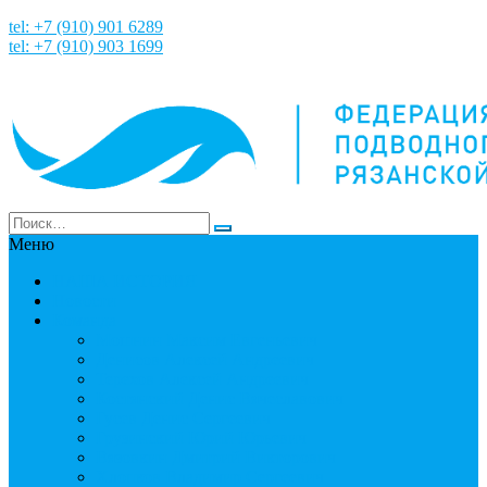
tel: +7 (910) 901 6289
tel: +7 (910) 903 1699
Меню
НАША ИСТОРИЯ
Новости
Команда
Мошнин Максим Евгеньевич
Денисов Алексей Андреевич
Терехов Алексей Андреевич
Костянский Денис Вячеславович
Гусев Денис Сергеевич
Грузинский Юрий Юрьевич
Вязовкин Дмитрий Викторович
Хлопков Владимир Сергеевич