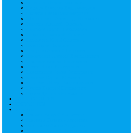
Верещагин Юрий Евгеньевич
Поляков Вячеслав Владимирович
Поляков Павел Владимирович
Шапошников Александр Николаевич
Радюхин Алексей Юрьевич
Ивушкин Сергей Николаевич
Савранец Дмитрий Юрьевич
Проскурня Юрий Сергеевич
Биль Юрий Валерьевич
Мищенко Алексей Петрович
Виноградов Алексей Вячеславович
Соловьёв Андрей Евгеньевич
Грачев Игорь Викторович
Новосельцев Роман Викторович
Красный Сергей Юрьевич
Кондраков Игорь Владимирович
Пучков Валерий Николаевич
Глухов Дмитрий Николаевич
НАШИ СОБЫТИЯ
ДОКУМЕНТЫ
Контакты
Головин Андрей Алексеевич
Головина Татьяна Алексеевна
Генералова Алёна Андреевна
Доронин Андрей Николаевич