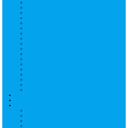
Верещагин Юрий Евгеньевич
Поляков Вячеслав Владимирович
Поляков Павел Владимирович
Шапошников Александр Николаевич
Радюхин Алексей Юрьевич
Ивушкин Сергей Николаевич
Савранец Дмитрий Юрьевич
Проскурня Юрий Сергеевич
Биль Юрий Валерьевич
Мищенко Алексей Петрович
Виноградов Алексей Вячеславович
Соловьёв Андрей Евгеньевич
Грачев Игорь Викторович
Новосельцев Роман Викторович
Красный Сергей Юрьевич
Кондраков Игорь Владимирович
Пучков Валерий Николаевич
Глухов Дмитрий Николаевич
НАШИ СОБЫТИЯ
ДОКУМЕНТЫ
Контакты
Головин Андрей Алексеевич
Головина Татьяна Алексеевна
Генералова Алёна Андреевна
Доронин Андрей Николаевич