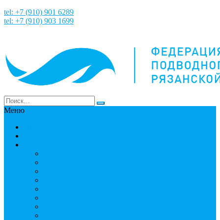
tel: +7 (910) 901 6289
tel: +7 (910) 903 1699
Меню
НАША ИСТОРИЯ
Новости
Команда
Мошнин Максим Евгеньевич
Денисов Алексей Андреевич
Терехов Алексей Андреевич
Костянский Денис Вячеславович
Гусев Денис Сергеевич
Грузинский Юрий Юрьевич
Вязовкин Дмитрий Викторович
Хлопков Владимир Сергеевич