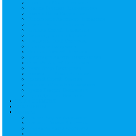
Верещагин Юрий Евгеньевич
Поляков Вячеслав Владимирович
Поляков Павел Владимирович
Шапошников Александр Николаевич
Радюхин Алексей Юрьевич
Ивушкин Сергей Николаевич
Савранец Дмитрий Юрьевич
Проскурня Юрий Сергеевич
Биль Юрий Валерьевич
Мищенко Алексей Петрович
Виноградов Алексей Вячеславович
Соловьёв Андрей Евгеньевич
Грачев Игорь Викторович
Новосельцев Роман Викторович
Красный Сергей Юрьевич
Кондраков Игорь Владимирович
Пучков Валерий Николаевич
Глухов Дмитрий Николаевич
НАШИ СОБЫТИЯ
ДОКУМЕНТЫ
Контакты
Головин Андрей Алексеевич
Головина Татьяна Алексеевна
Генералова Алёна Андреевна
Доронин Андрей Николаевич