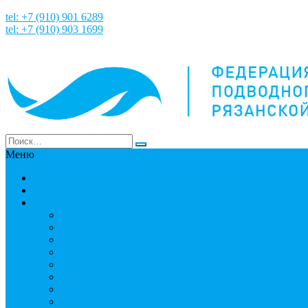
tel: +7 (910) 901 6289
tel: +7 (910) 903 1699
Меню
НАША ИСТОРИЯ
Новости
Команда
Мошнин Максим Евгеньевич
Денисов Алексей Андреевич
Терехов Алексей Андреевич
Костянский Денис Вячеславович
Гусев Денис Сергеевич
Грузинский Юрий Юрьевич
Вязовкин Дмитрий Викторович
Хлопков Владимир Сергеевич