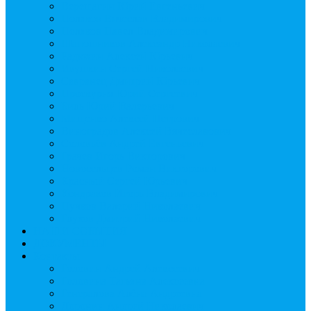
Верещагин Юрий Евгеньевич
Поляков Вячеслав Владимирович
Поляков Павел Владимирович
Шапошников Александр Николаевич
Радюхин Алексей Юрьевич
Ивушкин Сергей Николаевич
Савранец Дмитрий Юрьевич
Проскурня Юрий Сергеевич
Биль Юрий Валерьевич
Мищенко Алексей Петрович
Виноградов Алексей Вячеславович
Соловьёв Андрей Евгеньевич
Грачев Игорь Викторович
Новосельцев Роман Викторович
Красный Сергей Юрьевич
Кондраков Игорь Владимирович
Пучков Валерий Николаевич
Глухов Дмитрий Николаевич
НАШИ СОБЫТИЯ
ДОКУМЕНТЫ
Контакты
Головин Андрей Алексеевич
Головина Татьяна Алексеевна
Генералова Алёна Андреевна
Доронин Андрей Николаевич