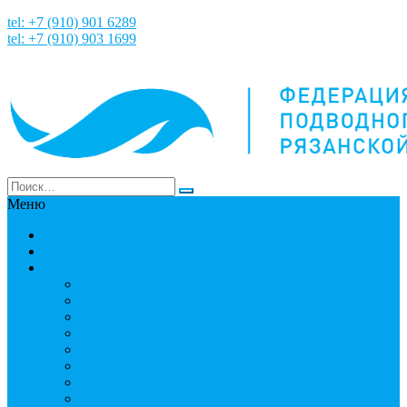
tel: +7 (910) 901 6289
tel: +7 (910) 903 1699
Меню
НАША ИСТОРИЯ
Новости
Команда
Мошнин Максим Евгеньевич
Денисов Алексей Андреевич
Терехов Алексей Андреевич
Костянский Денис Вячеславович
Гусев Денис Сергеевич
Грузинский Юрий Юрьевич
Вязовкин Дмитрий Викторович
Хлопков Владимир Сергеевич