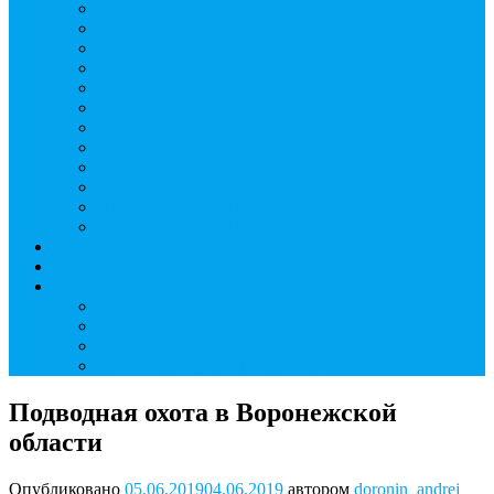
Савранец Дмитрий Юрьевич
Проскурня Юрий Сергеевич
Биль Юрий Валерьевич
Мищенко Алексей Петрович
Виноградов Алексей Вячеславович
Соловьёв Андрей Евгеньевич
Грачев Игорь Викторович
Новосельцев Роман Викторович
Красный Сергей Юрьевич
Кондраков Игорь Владимирович
Пучков Валерий Николаевич
Глухов Дмитрий Николаевич
НАШИ СОБЫТИЯ
ДОКУМЕНТЫ
Контакты
Головин Андрей Алексеевич
Головина Татьяна Алексеевна
Генералова Алёна Андреевна
Доронин Андрей Николаевич
Подводная охота в Воронежской
области
Опубликовано
05.06.2019
04.06.2019
автором
doronin_andrej