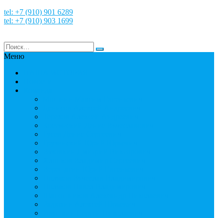
tel: +7 (910) 901 6289
tel: +7 (910) 903 1699
Меню
НАША ИСТОРИЯ
Новости
Команда
Мошнин Максим Евгеньевич
Денисов Алексей Андреевич
Терехов Алексей Андреевич
Костянский Денис Вячеславович
Гусев Денис Сергеевич
Грузинский Юрий Юрьевич
Вязовкин Дмитрий Викторович
Хлопков Владимир Сергеевич
Верещагин Юрий Евгеньевич
Поляков Вячеслав Владимирович
Поляков Павел Владимирович
Шапошников Александр Николаевич
Радюхин Алексей Юрьевич
Ивушкин Сергей Николаевич