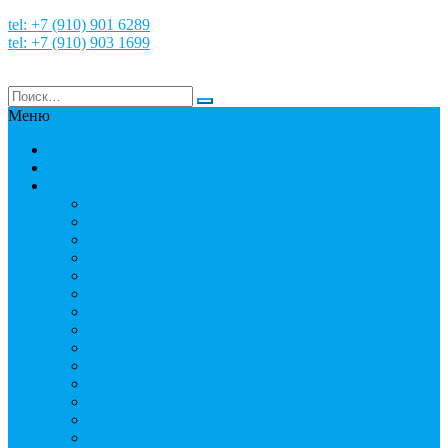
tel: +7 (910) 901 6289
tel: +7 (910) 903 1699
Меню
НАША ИСТОРИЯ
Новости
Команда
Мошнин Максим Евгеньевич
Денисов Алексей Андреевич
Терехов Алексей Андреевич
Костянский Денис Вячеславович
Гусев Денис Сергеевич
Грузинский Юрий Юрьевич
Вязовкин Дмитрий Викторович
Хлопков Владимир Сергеевич
Верещагин Юрий Евгеньевич
Поляков Вячеслав Владимирович
Поляков Павел Владимирович
Шапошников Александр Николаевич
Радюхин Алексей Юрьевич
Ивушкин Сергей Николаевич