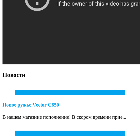
Новости
10
Июл
Новое ружье Vector С650
В нашем магазине пополнение! В скором времени прие...
31
Май