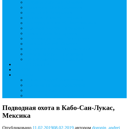
Савранец Дмитрий Юрьевич
Проскурня Юрий Сергеевич
Биль Юрий Валерьевич
Мищенко Алексей Петрович
Виноградов Алексей Вячеславович
Соловьёв Андрей Евгеньевич
Грачев Игорь Викторович
Новосельцев Роман Викторович
Красный Сергей Юрьевич
Кондраков Игорь Владимирович
Пучков Валерий Николаевич
Глухов Дмитрий Николаевич
НАШИ СОБЫТИЯ
ДОКУМЕНТЫ
Контакты
Головин Андрей Алексеевич
Головина Татьяна Алексеевна
Генералова Алёна Андреевна
Доронин Андрей Николаевич
Подводная охота в Кабо-Сан-Лукас,
Мексика
Опубликовано
11.02.2019
08.02.2019
автором
doronin_andrej