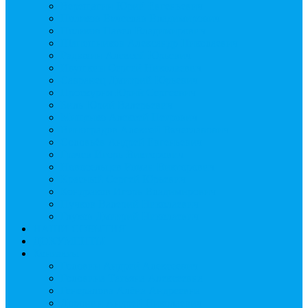
Верещагин Юрий Евгеньевич
Поляков Вячеслав Владимирович
Поляков Павел Владимирович
Шапошников Александр Николаевич
Радюхин Алексей Юрьевич
Ивушкин Сергей Николаевич
Савранец Дмитрий Юрьевич
Проскурня Юрий Сергеевич
Биль Юрий Валерьевич
Мищенко Алексей Петрович
Виноградов Алексей Вячеславович
Соловьёв Андрей Евгеньевич
Грачев Игорь Викторович
Новосельцев Роман Викторович
Красный Сергей Юрьевич
Кондраков Игорь Владимирович
Пучков Валерий Николаевич
Глухов Дмитрий Николаевич
НАШИ СОБЫТИЯ
ДОКУМЕНТЫ
Контакты
Головин Андрей Алексеевич
Головина Татьяна Алексеевна
Генералова Алёна Андреевна
Доронин Андрей Николаевич