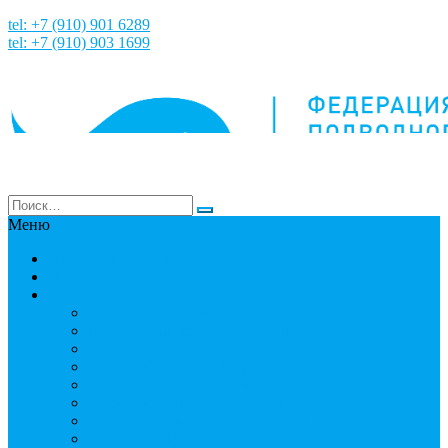
tel: +7 (910) 901 6289
tel: +7 (910) 903 1699
Меню
НАША ИСТОРИЯ
Новости
Команда
Мошнин Максим Евгеньевич
Денисов Алексей Андреевич
Терехов Алексей Андреевич
Костянский Денис Вячеславович
Гусев Денис Сергеевич
Грузинский Юрий Юрьевич
Вязовкин Дмитрий Викторович
Хлопков Владимир Сергеевич