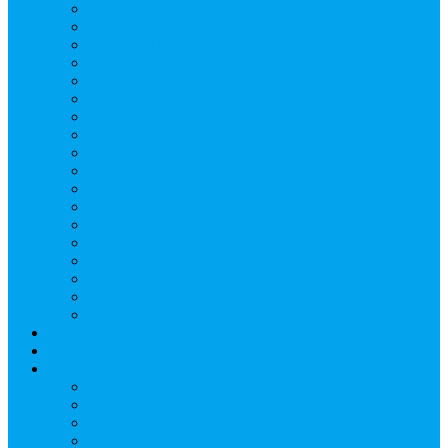
Верещагин Юрий Евгеньевич
Поляков Вячеслав Владимирович
Поляков Павел Владимирович
Шапошников Александр Николаевич
Радюхин Алексей Юрьевич
Ивушкин Сергей Николаевич
Савранец Дмитрий Юрьевич
Проскурня Юрий Сергеевич
Биль Юрий Валерьевич
Мищенко Алексей Петрович
Виноградов Алексей Вячеславович
Соловьёв Андрей Евгеньевич
Грачев Игорь Викторович
Новосельцев Роман Викторович
Красный Сергей Юрьевич
Кондраков Игорь Владимирович
Пучков Валерий Николаевич
Глухов Дмитрий Николаевич
НАШИ СОБЫТИЯ
ДОКУМЕНТЫ
Контакты
Головин Андрей Алексеевич
Головина Татьяна Алексеевна
Генералова Алёна Андреевна
Доронин Андрей Николаевич