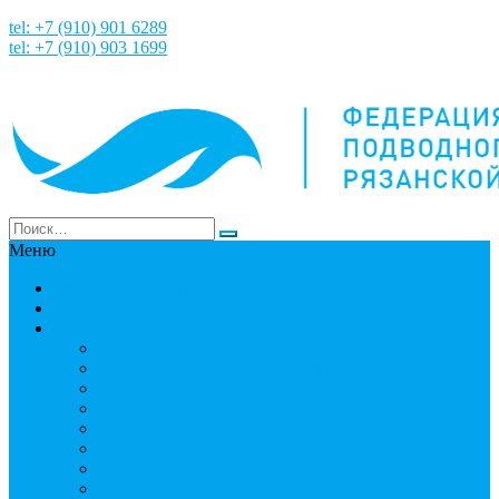
tel: +7 (910) 901 6289
tel: +7 (910) 903 1699
Меню
НАША ИСТОРИЯ
Новости
Команда
Мошнин Максим Евгеньевич
Денисов Алексей Андреевич
Терехов Алексей Андреевич
Костянский Денис Вячеславович
Гусев Денис Сергеевич
Грузинский Юрий Юрьевич
Вязовкин Дмитрий Викторович
Хлопков Владимир Сергеевич