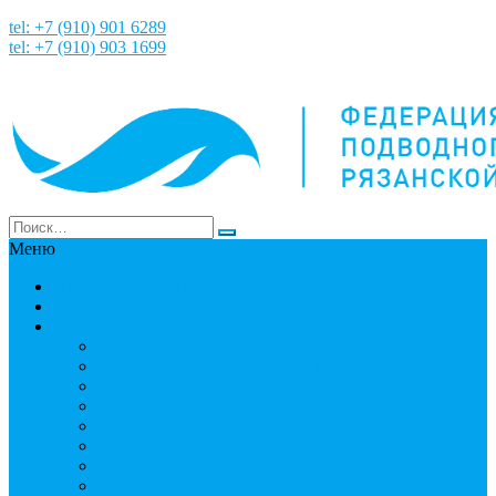
tel: +7 (910) 901 6289
tel: +7 (910) 903 1699
Меню
НАША ИСТОРИЯ
Новости
Команда
Мошнин Максим Евгеньевич
Денисов Алексей Андреевич
Терехов Алексей Андреевич
Костянский Денис Вячеславович
Гусев Денис Сергеевич
Грузинский Юрий Юрьевич
Вязовкин Дмитрий Викторович
Хлопков Владимир Сергеевич