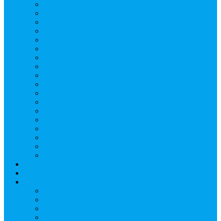
Верещагин Юрий Евгеньевич
Поляков Вячеслав Владимирович
Поляков Павел Владимирович
Шапошников Александр Николаевич
Радюхин Алексей Юрьевич
Ивушкин Сергей Николаевич
Савранец Дмитрий Юрьевич
Проскурня Юрий Сергеевич
Биль Юрий Валерьевич
Мищенко Алексей Петрович
Виноградов Алексей Вячеславович
Соловьёв Андрей Евгеньевич
Грачев Игорь Викторович
Новосельцев Роман Викторович
Красный Сергей Юрьевич
Кондраков Игорь Владимирович
Пучков Валерий Николаевич
Глухов Дмитрий Николаевич
НАШИ СОБЫТИЯ
ДОКУМЕНТЫ
Контакты
Головин Андрей Алексеевич
Головина Татьяна Алексеевна
Генералова Алёна Андреевна
Доронин Андрей Николаевич