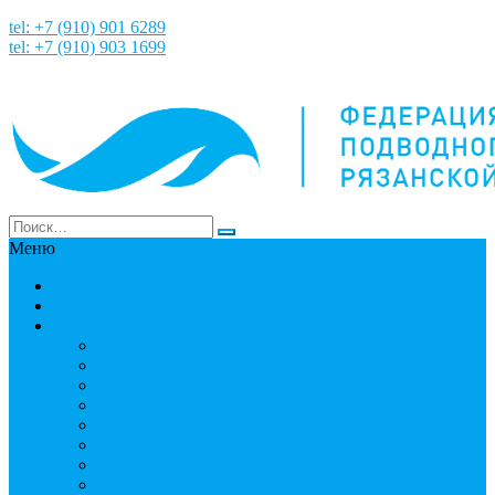
tel: +7 (910) 901 6289
tel: +7 (910) 903 1699
Меню
НАША ИСТОРИЯ
Новости
Команда
Мошнин Максим Евгеньевич
Денисов Алексей Андреевич
Терехов Алексей Андреевич
Костянский Денис Вячеславович
Гусев Денис Сергеевич
Грузинский Юрий Юрьевич
Вязовкин Дмитрий Викторович
Хлопков Владимир Сергеевич