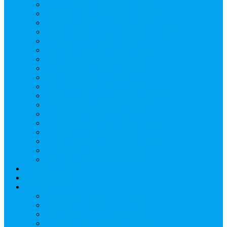
Верещагин Юрий Евгеньевич
Поляков Вячеслав Владимирович
Поляков Павел Владимирович
Шапошников Александр Николаевич
Радюхин Алексей Юрьевич
Ивушкин Сергей Николаевич
Савранец Дмитрий Юрьевич
Проскурня Юрий Сергеевич
Биль Юрий Валерьевич
Мищенко Алексей Петрович
Виноградов Алексей Вячеславович
Соловьёв Андрей Евгеньевич
Грачев Игорь Викторович
Новосельцев Роман Викторович
Красный Сергей Юрьевич
Кондраков Игорь Владимирович
Пучков Валерий Николаевич
Глухов Дмитрий Николаевич
НАШИ СОБЫТИЯ
ДОКУМЕНТЫ
Контакты
Головин Андрей Алексеевич
Головина Татьяна Алексеевна
Генералова Алёна Андреевна
Доронин Андрей Николаевич