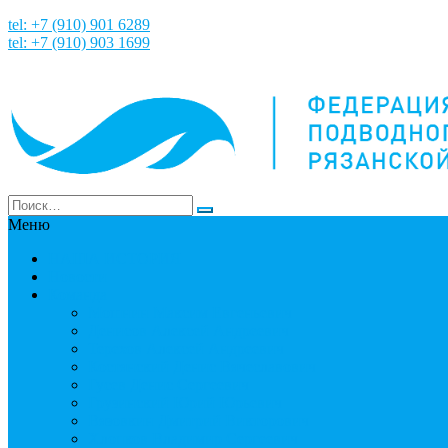
tel: +7 (910) 901 6289
tel: +7 (910) 903 1699
Меню
НАША ИСТОРИЯ
Новости
Команда
Мошнин Максим Евгеньевич
Денисов Алексей Андреевич
Терехов Алексей Андреевич
Костянский Денис Вячеславович
Гусев Денис Сергеевич
Грузинский Юрий Юрьевич
Вязовкин Дмитрий Викторович
Хлопков Владимир Сергеевич