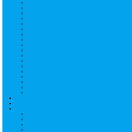
Верещагин Юрий Евгеньевич
Поляков Вячеслав Владимирович
Поляков Павел Владимирович
Шапошников Александр Николаевич
Радюхин Алексей Юрьевич
Ивушкин Сергей Николаевич
Савранец Дмитрий Юрьевич
Проскурня Юрий Сергеевич
Биль Юрий Валерьевич
Мищенко Алексей Петрович
Виноградов Алексей Вячеславович
Соловьёв Андрей Евгеньевич
Грачев Игорь Викторович
Новосельцев Роман Викторович
Красный Сергей Юрьевич
Кондраков Игорь Владимирович
Пучков Валерий Николаевич
Глухов Дмитрий Николаевич
НАШИ СОБЫТИЯ
ДОКУМЕНТЫ
Контакты
Головин Андрей Алексеевич
Головина Татьяна Алексеевна
Генералова Алёна Андреевна
Доронин Андрей Николаевич