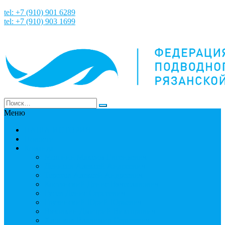
tel: +7 (910) 901 6289
tel: +7 (910) 903 1699
Меню
НАША ИСТОРИЯ
Новости
Команда
Мошнин Максим Евгеньевич
Денисов Алексей Андреевич
Терехов Алексей Андреевич
Костянский Денис Вячеславович
Гусев Денис Сергеевич
Грузинский Юрий Юрьевич
Вязовкин Дмитрий Викторович
Хлопков Владимир Сергеевич