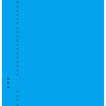
Верещагин Юрий Евгеньевич
Поляков Вячеслав Владимирович
Поляков Павел Владимирович
Шапошников Александр Николаевич
Радюхин Алексей Юрьевич
Ивушкин Сергей Николаевич
Савранец Дмитрий Юрьевич
Проскурня Юрий Сергеевич
Биль Юрий Валерьевич
Мищенко Алексей Петрович
Виноградов Алексей Вячеславович
Соловьёв Андрей Евгеньевич
Грачев Игорь Викторович
Новосельцев Роман Викторович
Красный Сергей Юрьевич
Кондраков Игорь Владимирович
Пучков Валерий Николаевич
Глухов Дмитрий Николаевич
НАШИ СОБЫТИЯ
ДОКУМЕНТЫ
Контакты
Головин Андрей Алексеевич
Головина Татьяна Алексеевна
Генералова Алёна Андреевна
Доронин Андрей Николаевич