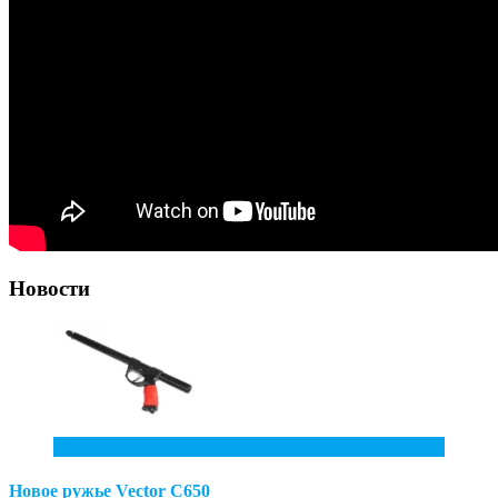
Новости
10
Июл
Новое ружье Vector С650