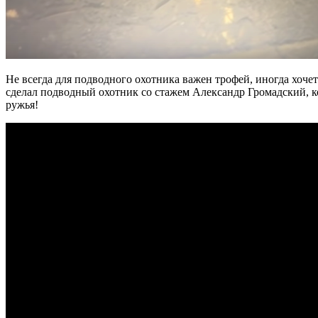
Не всегда для подводного охотника важен трофей, иногда хоче
сделал подводный охотник со стажем Александр Громадский, ко
ружья!