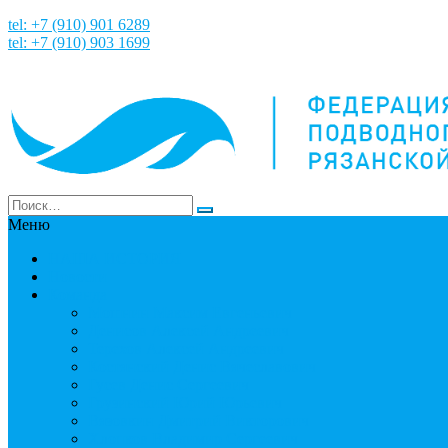
tel: +7 (910) 901 6289
tel: +7 (910) 903 1699
Меню
НАША ИСТОРИЯ
Новости
Команда
Мошнин Максим Евгеньевич
Денисов Алексей Андреевич
Терехов Алексей Андреевич
Костянский Денис Вячеславович
Гусев Денис Сергеевич
Грузинский Юрий Юрьевич
Вязовкин Дмитрий Викторович
Хлопков Владимир Сергеевич