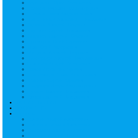
Верещагин Юрий Евгеньевич
Поляков Вячеслав Владимирович
Поляков Павел Владимирович
Шапошников Александр Николаевич
Радюхин Алексей Юрьевич
Ивушкин Сергей Николаевич
Савранец Дмитрий Юрьевич
Проскурня Юрий Сергеевич
Биль Юрий Валерьевич
Мищенко Алексей Петрович
Виноградов Алексей Вячеславович
Соловьёв Андрей Евгеньевич
Грачев Игорь Викторович
Новосельцев Роман Викторович
Красный Сергей Юрьевич
Кондраков Игорь Владимирович
Пучков Валерий Николаевич
Глухов Дмитрий Николаевич
НАШИ СОБЫТИЯ
ДОКУМЕНТЫ
Контакты
Головин Андрей Алексеевич
Головина Татьяна Алексеевна
Генералова Алёна Андреевна
Доронин Андрей Николаевич