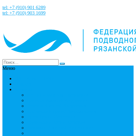
tel: +7 (910) 901 6289
tel: +7 (910) 903 1699
Меню
НАША ИСТОРИЯ
Новости
Команда
Мошнин Максим Евгеньевич
Денисов Алексей Андреевич
Терехов Алексей Андреевич
Костянский Денис Вячеславович
Гусев Денис Сергеевич
Грузинский Юрий Юрьевич
Вязовкин Дмитрий Викторович
Хлопков Владимир Сергеевич