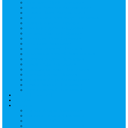
Верещагин Юрий Евгеньевич
Поляков Вячеслав Владимирович
Поляков Павел Владимирович
Шапошников Александр Николаевич
Радюхин Алексей Юрьевич
Ивушкин Сергей Николаевич
Савранец Дмитрий Юрьевич
Проскурня Юрий Сергеевич
Биль Юрий Валерьевич
Мищенко Алексей Петрович
Виноградов Алексей Вячеславович
Соловьёв Андрей Евгеньевич
Грачев Игорь Викторович
Новосельцев Роман Викторович
Красный Сергей Юрьевич
Кондраков Игорь Владимирович
Пучков Валерий Николаевич
Глухов Дмитрий Николаевич
НАШИ СОБЫТИЯ
ДОКУМЕНТЫ
Контакты
Головин Андрей Алексеевич
Головина Татьяна Алексеевна
Генералова Алёна Андреевна
Доронин Андрей Николаевич