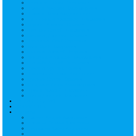
Верещагин Юрий Евгеньевич
Поляков Вячеслав Владимирович
Поляков Павел Владимирович
Шапошников Александр Николаевич
Радюхин Алексей Юрьевич
Ивушкин Сергей Николаевич
Савранец Дмитрий Юрьевич
Проскурня Юрий Сергеевич
Биль Юрий Валерьевич
Мищенко Алексей Петрович
Виноградов Алексей Вячеславович
Соловьёв Андрей Евгеньевич
Грачев Игорь Викторович
Новосельцев Роман Викторович
Красный Сергей Юрьевич
Кондраков Игорь Владимирович
Пучков Валерий Николаевич
Глухов Дмитрий Николаевич
НАШИ СОБЫТИЯ
ДОКУМЕНТЫ
Контакты
Головин Андрей Алексеевич
Головина Татьяна Алексеевна
Генералова Алёна Андреевна
Доронин Андрей Николаевич