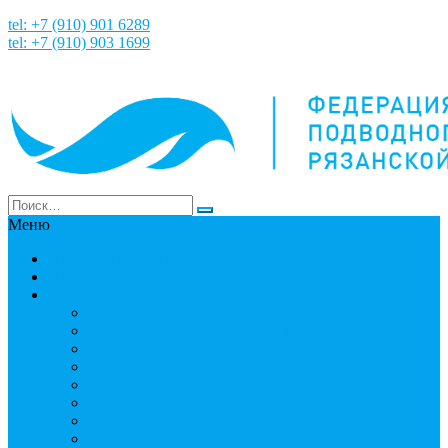
tel: +7 (910) 901 6289
tel: +7 (910) 903 1699
Меню
НАША ИСТОРИЯ
Новости
Команда
Мошнин Максим Евгеньевич
Денисов Алексей Андреевич
Терехов Алексей Андреевич
Костянский Денис Вячеславович
Гусев Денис Сергеевич
Грузинский Юрий Юрьевич
Вязовкин Дмитрий Викторович
Хлопков Владимир Сергеевич