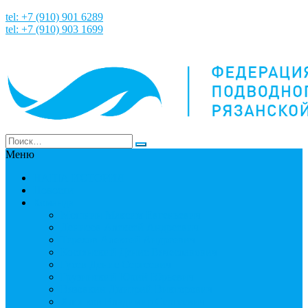
tel: +7 (910) 901 6289
tel: +7 (910) 903 1699
Меню
НАША ИСТОРИЯ
Новости
Команда
Мошнин Максим Евгеньевич
Денисов Алексей Андреевич
Терехов Алексей Андреевич
Костянский Денис Вячеславович
Гусев Денис Сергеевич
Грузинский Юрий Юрьевич
Вязовкин Дмитрий Викторович
Хлопков Владимир Сергеевич