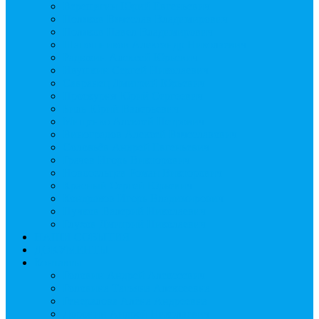
Верещагин Юрий Евгеньевич
Поляков Вячеслав Владимирович
Поляков Павел Владимирович
Шапошников Александр Николаевич
Радюхин Алексей Юрьевич
Ивушкин Сергей Николаевич
Савранец Дмитрий Юрьевич
Проскурня Юрий Сергеевич
Биль Юрий Валерьевич
Мищенко Алексей Петрович
Виноградов Алексей Вячеславович
Соловьёв Андрей Евгеньевич
Грачев Игорь Викторович
Новосельцев Роман Викторович
Красный Сергей Юрьевич
Кондраков Игорь Владимирович
Пучков Валерий Николаевич
Глухов Дмитрий Николаевич
НАШИ СОБЫТИЯ
ДОКУМЕНТЫ
Контакты
Головин Андрей Алексеевич
Головина Татьяна Алексеевна
Генералова Алёна Андреевна
Доронин Андрей Николаевич