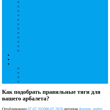
Савранец Дмитрий Юрьевич
Проскурня Юрий Сергеевич
Биль Юрий Валерьевич
Мищенко Алексей Петрович
Виноградов Алексей Вячеславович
Соловьёв Андрей Евгеньевич
Грачев Игорь Викторович
Новосельцев Роман Викторович
Красный Сергей Юрьевич
Кондраков Игорь Владимирович
Пучков Валерий Николаевич
Глухов Дмитрий Николаевич
НАШИ СОБЫТИЯ
ДОКУМЕНТЫ
Контакты
Головин Андрей Алексеевич
Головина Татьяна Алексеевна
Генералова Алёна Андреевна
Доронин Андрей Николаевич
Как подобрать правильные тяги для
вашего арбалета?
Опубликовано
07.07.2020
06.07.2020
автором
doronin_andrej