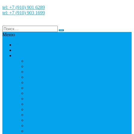
tel: +7 (910) 901 6289
tel: +7 (910) 903 1699
Меню
НАША ИСТОРИЯ
Новости
Команда
Мошнин Максим Евгеньевич
Денисов Алексей Андреевич
Терехов Алексей Андреевич
Костянский Денис Вячеславович
Гусев Денис Сергеевич
Грузинский Юрий Юрьевич
Вязовкин Дмитрий Викторович
Хлопков Владимир Сергеевич
Верещагин Юрий Евгеньевич
Поляков Вячеслав Владимирович
Поляков Павел Владимирович
Шапошников Александр Николаевич
Радюхин Алексей Юрьевич
Ивушкин Сергей Николаевич