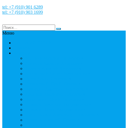
tel: +7 (910) 901 6289
tel: +7 (910) 903 1699
Меню
НАША ИСТОРИЯ
Новости
Команда
Мошнин Максим Евгеньевич
Денисов Алексей Андреевич
Терехов Алексей Андреевич
Костянский Денис Вячеславович
Гусев Денис Сергеевич
Грузинский Юрий Юрьевич
Вязовкин Дмитрий Викторович
Хлопков Владимир Сергеевич
Верещагин Юрий Евгеньевич
Поляков Вячеслав Владимирович
Поляков Павел Владимирович
Шапошников Александр Николаевич
Радюхин Алексей Юрьевич
Ивушкин Сергей Николаевич