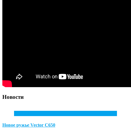
Новости
10
Июл
Новое ружье Vector С650