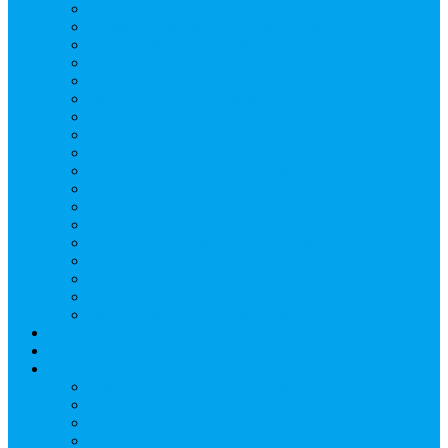
Верещагин Юрий Евгеньевич
Поляков Вячеслав Владимирович
Поляков Павел Владимирович
Шапошников Александр Николаевич
Радюхин Алексей Юрьевич
Ивушкин Сергей Николаевич
Савранец Дмитрий Юрьевич
Проскурня Юрий Сергеевич
Биль Юрий Валерьевич
Мищенко Алексей Петрович
Виноградов Алексей Вячеславович
Соловьёв Андрей Евгеньевич
Грачев Игорь Викторович
Новосельцев Роман Викторович
Красный Сергей Юрьевич
Кондраков Игорь Владимирович
Пучков Валерий Николаевич
Глухов Дмитрий Николаевич
НАШИ СОБЫТИЯ
ДОКУМЕНТЫ
Контакты
Головин Андрей Алексеевич
Головина Татьяна Алексеевна
Генералова Алёна Андреевна
Доронин Андрей Николаевич