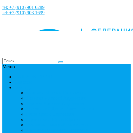
tel: +7 (910) 901 6289
tel: +7 (910) 903 1699
Меню
НАША ИСТОРИЯ
Новости
Команда
Мошнин Максим Евгеньевич
Денисов Алексей Андреевич
Терехов Алексей Андреевич
Костянский Денис Вячеславович
Гусев Денис Сергеевич
Грузинский Юрий Юрьевич
Вязовкин Дмитрий Викторович
Хлопков Владимир Сергеевич