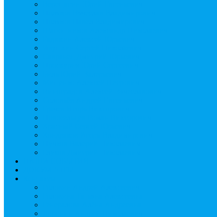
Верещагин Юрий Евгеньевич
Поляков Вячеслав Владимирович
Поляков Павел Владимирович
Шапошников Александр Николаевич
Радюхин Алексей Юрьевич
Ивушкин Сергей Николаевич
Савранец Дмитрий Юрьевич
Проскурня Юрий Сергеевич
Биль Юрий Валерьевич
Мищенко Алексей Петрович
Виноградов Алексей Вячеславович
Соловьёв Андрей Евгеньевич
Грачев Игорь Викторович
Новосельцев Роман Викторович
Красный Сергей Юрьевич
Кондраков Игорь Владимирович
Пучков Валерий Николаевич
Глухов Дмитрий Николаевич
НАШИ СОБЫТИЯ
ДОКУМЕНТЫ
Контакты
Головин Андрей Алексеевич
Головина Татьяна Алексеевна
Генералова Алёна Андреевна
Доронин Андрей Николаевич