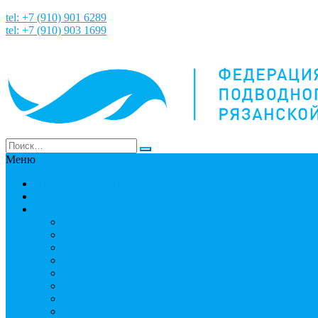
tel: +7 (910) 901 6289
tel: +7 (910) 903 1699
Меню
НАША ИСТОРИЯ
Новости
Команда
Мошнин Максим Евгеньевич
Денисов Алексей Андреевич
Терехов Алексей Андреевич
Костянский Денис Вячеславович
Гусев Денис Сергеевич
Грузинский Юрий Юрьевич
Вязовкин Дмитрий Викторович
Хлопков Владимир Сергеевич