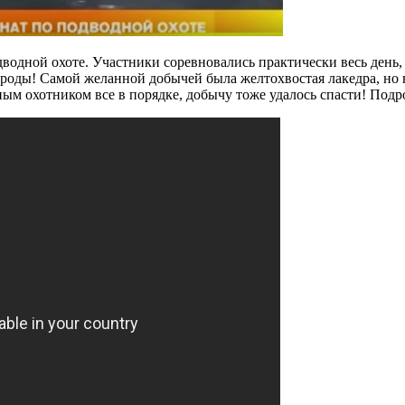
одной охоте. Участники соревновались практически весь день, 
ороды!
Самой желанной добычей была желтохвостая лакедра, но 
дным охотником все в порядке, добычу тоже удалось спасти! Под