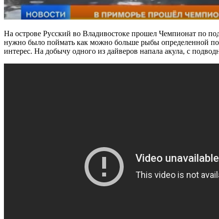
На острове Русский во Владивостоке прошел Чемпионат по подв
нужно было поймать как можно больше рыбы определенной п
интерес. На добычу одного из дайверов напала акула, с подво