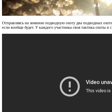
Отправляясь на зимнюю подводную охоту два подводных охотни
если вообще будет. У каждого участника своя тактика охоты и 