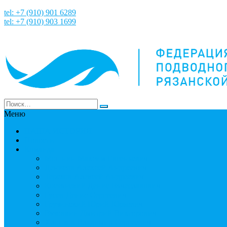
tel: +7 (910) 901 6289
tel: +7 (910) 903 1699
Меню
НАША ИСТОРИЯ
Новости
Команда
Мошнин Максим Евгеньевич
Денисов Алексей Андреевич
Терехов Алексей Андреевич
Костянский Денис Вячеславович
Гусев Денис Сергеевич
Грузинский Юрий Юрьевич
Вязовкин Дмитрий Викторович
Хлопков Владимир Сергеевич