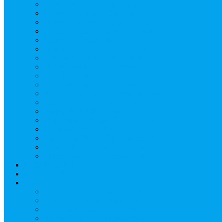
Верещагин Юрий Евгеньевич
Поляков Вячеслав Владимирович
Поляков Павел Владимирович
Шапошников Александр Николаевич
Радюхин Алексей Юрьевич
Ивушкин Сергей Николаевич
Савранец Дмитрий Юрьевич
Проскурня Юрий Сергеевич
Биль Юрий Валерьевич
Мищенко Алексей Петрович
Виноградов Алексей Вячеславович
Соловьёв Андрей Евгеньевич
Грачев Игорь Викторович
Новосельцев Роман Викторович
Красный Сергей Юрьевич
Кондраков Игорь Владимирович
Пучков Валерий Николаевич
Глухов Дмитрий Николаевич
НАШИ СОБЫТИЯ
ДОКУМЕНТЫ
Контакты
Головин Андрей Алексеевич
Головина Татьяна Алексеевна
Генералова Алёна Андреевна
Доронин Андрей Николаевич