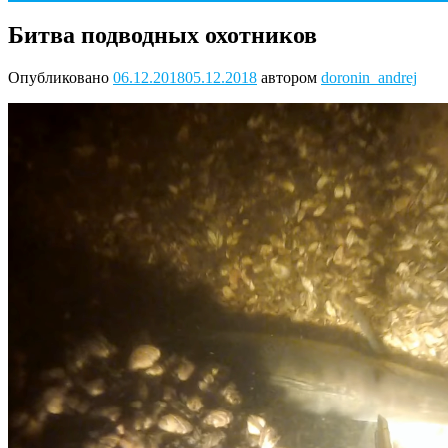
Битва подводных охотников
Опубликовано
06.12.2018
05.12.2018
автором
doronin_andrej